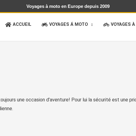
Voyages à moto en Europe depuis 2009
ACCUEIL
VOYAGES Á MOTO
VOYAGES À
jours une occasion d’aventure! Pour lui la sécurité est une prio
lienne.