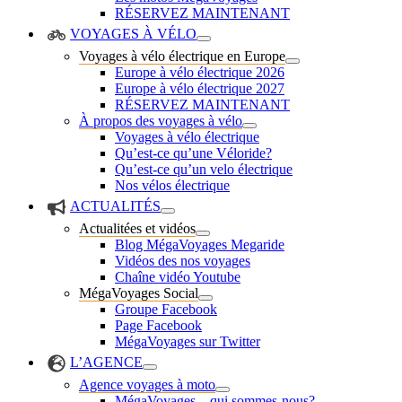
RÉSERVEZ MAINTENANT
VOYAGES À VÉLO
Voyages à vélo électrique en Europe
Europe à vélo électrique 2026
Europe à vélo électrique 2027
RÉSERVEZ MAINTENANT
À propos des voyages à vélo
Voyages à vélo électrique
Qu’est-ce qu’une Véloride?
Qu’est-ce qu’un velo électrique
Nos vélos électrique
ACTUALITÉS
Actualitées et vidéos
Blog MégaVoyages Megaride
Vidéos des nos voyages
Chaîne vidéo Youtube
MégaVoyages Social
Groupe Facebook
Page Facebook
MégaVoyages sur Twitter
L’AGENCE
Agence voyages à moto
MégaVoyages – qui sommes-nous?