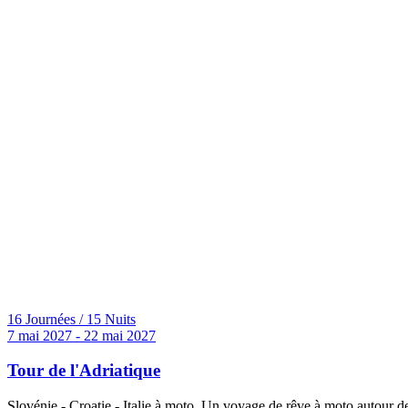
16 Journées / 15 Nuits
7 mai 2027 - 22 mai 2027
Tour de l'Adriatique
Slovénie - Croatie - Italie à moto. Un voyage de rêve à moto autour de 